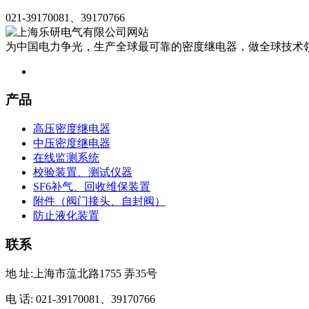
021-39170081、39170766
为中国电力争光，生产全球最可靠的密度继电器，做全球技术
产品
高压密度继电器
中压密度继电器
在线监测系统
校验装置、测试仪器
SF6补气、回收维保装置
附件（阀门接头、自封阀）
防止液化装置
联系
地 址:上海市蕰北路1755 弄35号
电 话: 021-39170081、39170766