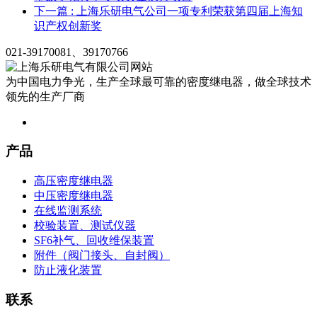
下一篇
: 上海乐研电气公司一项专利荣获第四届上海知
识产权创新奖
021-39170081、39170766
为中国电力争光，生产全球最可靠的密度继电器，做全球技术
领先的生产厂商
产品
高压密度继电器
中压密度继电器
在线监测系统
校验装置、测试仪器
SF6补气、回收维保装置
附件（阀门接头、自封阀）
防止液化装置
联系