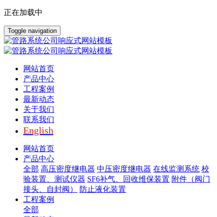
正在加载中
Toggle navigation
网站首页
产品中心
工程案例
最新动态
关于我们
联系我们
English
网站首页
产品中心
全部
高压密度继电器
中压密度继电器
在线监测系统
校
验装置、测试仪器
SF6补气、回收维保装置
附件（阀门
接头、自封阀）
防止液化装置
工程案例
全部