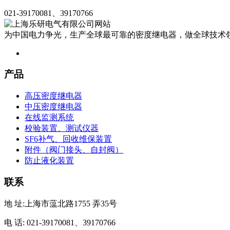
021-39170081、39170766
为中国电力争光，生产全球最可靠的密度继电器，做全球技术
产品
高压密度继电器
中压密度继电器
在线监测系统
校验装置、测试仪器
SF6补气、回收维保装置
附件（阀门接头、自封阀）
防止液化装置
联系
地 址:上海市蕰北路1755 弄35号
电 话: 021-39170081、39170766